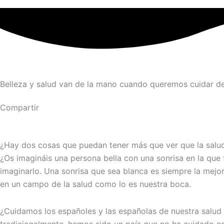
Belleza y salud van de la mano cuando queremos cuidar de
Compartir
¿Hay dos cosas que puedan tener más que ver que la salud 
¿Os imagináis una persona bella con una sonrisa en la que f
imaginarlo. Una sonrisa que sea blanca es siempre la mejor
en un campo de la salud como lo es nuestra boca.
¿Cuidamos los españoles y las españolas de nuestra salud 