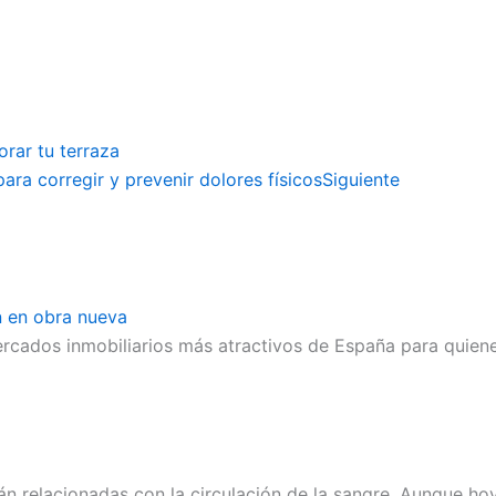
rar tu terraza
ara corregir y prevenir dolores físicos
Siguiente
n en obra nueva
ercados inmobiliarios más atractivos de España para quiene
 relacionadas con la circulación de la sangre. Aunque hoy 