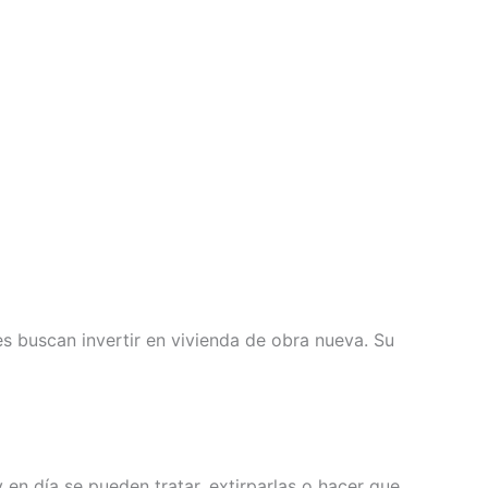
s buscan invertir en vivienda de obra nueva. Su
en día se pueden tratar, extirparlas o hacer que