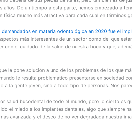
mo debería de sus piezas dentales, pero también es de jus
s años. De un tiempo a esta parte, hemos empezado a tener
 física mucho más atractiva para cada cual en términos ge
s demandados en materia odontológica en 2020 fue el impl
aspectos más interesantes de un sector como del que estam
er con el cuidado de la salud de nuestra boca y que, adem
 el que le pone solución a uno de los problemas de los que
l mundo le resulta problemático presentarse en sociedad co
 a la gente joven, sino a todo tipo de personas. Nos parec
or salud bucodental de todo el mundo, pero lo cierto es q
ido el miedo a los implantes dentales, algo que siempre h
más avanzada y el deseo de no ver degradada nuestra imag