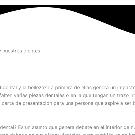
 nuestros dientes
dental y la belleza? La primera de ellas genera un impact
alten varias piezas dentales o en la que tengan un trazo ir
 carta de presentación para una persona que aspire a ser b
dental? Es un asunto que genera debate en el interior de 