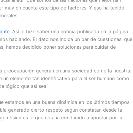
ticia añadir que somos de las naciones que mejor han
 muy en cuenta este tipo de factores. Y eso ha tenido
nerales.
ante
. Así lo hizo saber una noticia publicada en la página
os hablando. El dato nos indica un par de cuestiones: que
ás, hemos decidido poner soluciones para cuidar de
 más preocupación generan en una sociedad como la nuestra:
n un elemento tan identificativo para el ser humano como
e lógico que así sea.
ue estamos en una buena dinámica en los últimos tiempos.
abía generado cierto respeto según constatan desde la
en física es lo que nos ha conducido a apostar por la