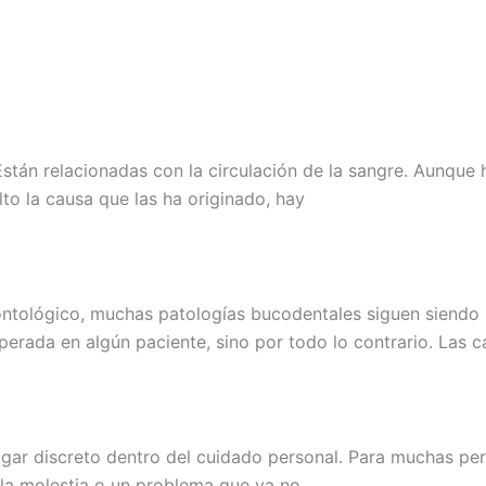
tán relacionadas con la circulación de la sangre. Aunque h
lto la causa que las ha originado, hay
ontológico, muchas patologías bucodentales siguen siendo 
erada en algún paciente, sino por todo lo contrario. Las c
ar discreto dentro del cuidado personal. Para muchas perso
 la molestia o un problema que ya no