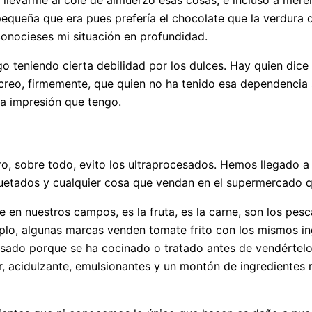
 llevarme al cole de almuerzo esas cosas, e incluso a mere
equeña que era pues prefería el chocolate que la verdura 
conocieses mi situación en profundidad.
o teniendo cierta debilidad por los dulces. Hay quien dic
o creo, firmemente, que quien no ha tenido esa dependenci
la impresión que tengo.
, sobre todo, evito los ultraprocesados. Hemos llegado a
tados y cualquier cosa que vendan en el supermercado que
ce en nuestros campos, es la fruta, es la carne, son los pe
mplo, algunas marcas venden tomate frito con los mismos ing
ado porque se ha cocinado o tratado antes de vendértelo a
ar, acidulzante, emulsionantes y un montón de ingredientes