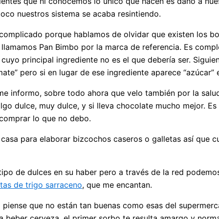
edientes que ni conocemos lo único que hacen es daño a nu
oco nuestros sistema se acaba resintiendo.
s complicado porque hablamos de olvidar que existen los bo
ue llamamos Pan Bimbo por la marca de referencia. Es compl
cuyo principal ingrediente no es el que debería ser. Siguie
mate” pero si en lugar de ese ingrediente aparece “azúcar”
e informo, sobre todo ahora que velo también por la salud
lgo dulce, muy dulce, y si lleva chocolate mucho mejor. Es
 comprar lo que no debo.
asa para elaborar bizcochos caseros o galletas así que c
tipo de dulces en su haber pero a través de la red podemo
etas de trigo sarraceno
, que me encantan.
 piense que no están tan buenas como esas del supermercad
beber cerveza, el primer sorbo te resulta amargo y norm