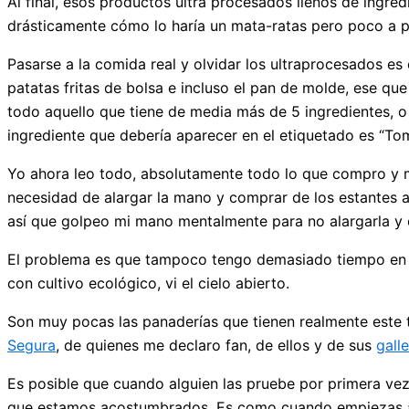
Al final, esos productos ultra procesados llenos de ingr
drásticamente cómo lo haría un mata-ratas pero poco a p
Pasarse a la comida real y olvidar los ultraprocesados e
patatas fritas de bolsa e incluso el pan de molde, ese q
todo aquello que tiene de media más de 5 ingredientes, o 
ingrediente que debería aparecer en el etiquetado es “To
Yo ahora leo todo, absolutamente todo lo que compro y m
necesidad de alargar la mano y comprar de los estantes a
así que golpeo mi mano mentalmente para no alargarla y
El problema es que tampoco tengo demasiado tiempo en c
con cultivo ecológico, vi el cielo abierto.
Son muy pocas las panaderías que tienen realmente este 
Segura
, de quienes me declaro fan, de ellos y de sus
gall
Es posible que cuando alguien las pruebe por primera vez
que estamos acostumbrados. Es como cuando empiezas a 