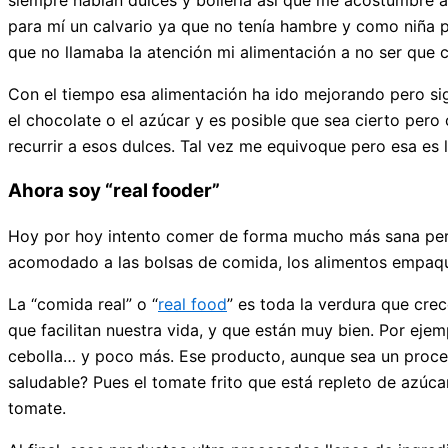
siempre habían dulces y bollería así que me acostumbré a
para mí un calvario ya que no tenía hambre y como niña p
que no llamaba la atención mi alimentación a no ser que 
Con el tiempo esa alimentación ha ido mejorando pero sig
el chocolate o el azúcar y es posible que sea cierto per
recurrir a esos dulces. Tal vez me equivoque pero esa es 
Ahora soy “real fooder”
Hoy por hoy intento comer de forma mucho más sana pero
acomodado a las bolsas de comida, los alimentos empaque
La “comida real” o “
real food
” es toda la verdura que cre
que facilitan nuestra vida, y que están muy bien. Por eje
cebolla… y poco más. Ese producto, aunque sea un proces
saludable? Pues el tomate frito que está repleto de azúc
tomate.