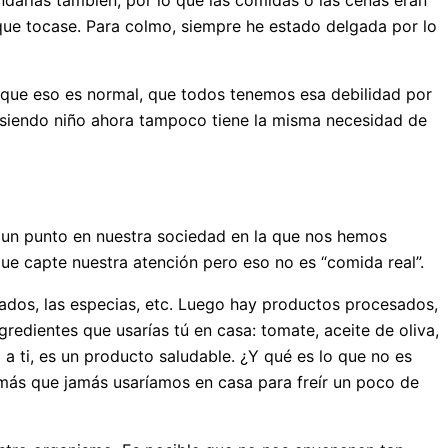
ndarlas también, por lo que las comidas o las cenas eran
que tocase. Para colmo, siempre he estado delgada por lo
e que eso es normal, que todos tenemos esa debilidad por
a siendo niño ahora tampoco tiene la misma necesidad de
 un punto en nuestra sociedad en la que nos hemos
 capte nuestra atención pero eso no es “comida real”.
scados, las especias, etc. Luego hay productos procesados,
redientes que usarías tú en casa: tomate, aceite de oliva,
 ti, es un producto saludable. ¿Y qué es lo que no es
 más que jamás usaríamos en casa para freír un poco de