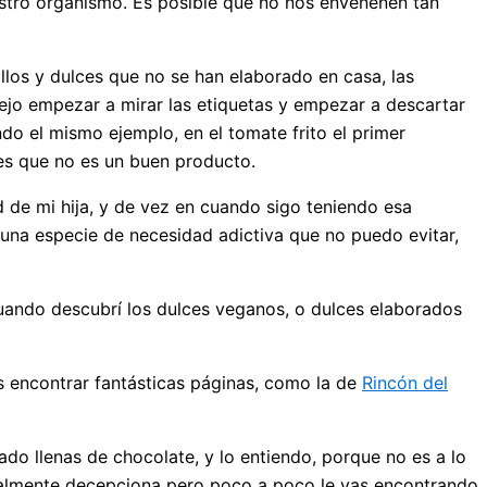
estro organismo. Es posible que no nos envenenen tan
llos y dulces que no se han elaborado en casa, las
ejo empezar a mirar las etiquetas y empezar a descartar
ndo el mismo ejemplo, en el tomate frito el primer
 es que no es un buen producto.
 de mi hija, y de vez en cuando sigo teniendo esa
 una especie de necesidad adictiva que no puedo evitar,
uando descubrí los dulces veganos, o dulces elaborados
s encontrar fantásticas páginas, como la de
Rincón del
o llenas de chocolate, y lo entiendo, porque no es a lo
almente decepciona pero poco a poco le vas encontrando