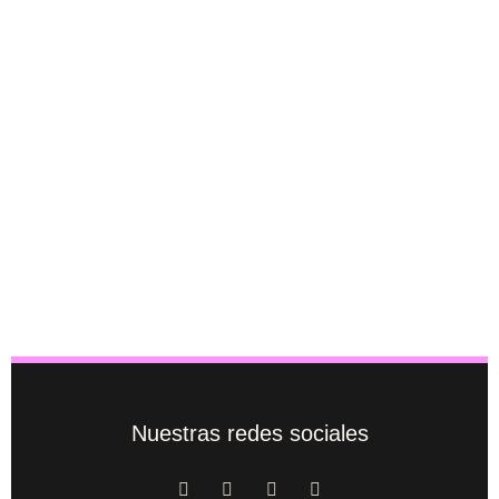
Nuestras redes sociales
F
T
M
L