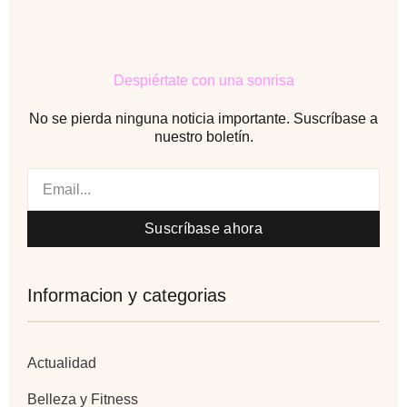
o
r
-
i
k
m
n
-
-
f
i
n
Despiértate con una sonrisa
No se pierda ninguna noticia importante. Suscríbase a
nuestro boletín.
Email
Suscríbase ahora
Informacion y categorias
Actualidad
Belleza y Fitness