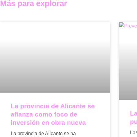
Más para explorar
La provincia de Alicante se
La
afianza como foco de
pu
inversión en obra nueva
La
La provincia de Alicante se ha