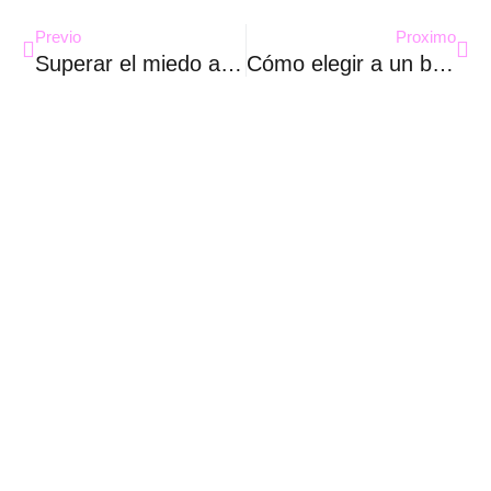
Previo
Proximo
Superar el miedo al dentista es posible
Cómo elegir a un buen proveedor