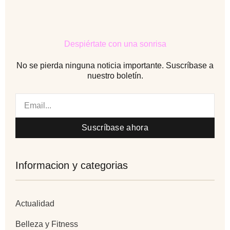
o
r
-
i
k
m
n
-
-
f
i
n
Despiértate con una sonrisa
No se pierda ninguna noticia importante. Suscríbase a
nuestro boletín.
Email
Suscríbase ahora
Informacion y categorias
Actualidad
Belleza y Fitness